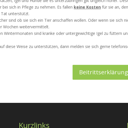
 Katzen, Igel und Hunde die es unterzubringen gilt ungleich höher. De
 bei sich in Pflege zu nehmen. Es fallen
keine Kosten
für sie an, de
 Tat unterstützt.
cher sind ob sie sich ein Tier anschaffen wollen. Oder wenn sie sich nic
er Wochen weitervermittelt.
den Wintermonaten sind kranke oder untergewichtige Igel zu füttern un
auf diese Weise zu unterstützen, dann melden sie sich gerne telefoni
Beitrittserklärung
Kurzlinks