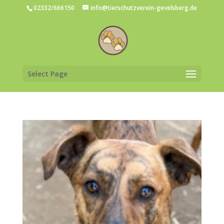
02332/666150
info@tierschutzverein-gevelsberg.de
Select Page